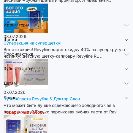
деснами – зубная щетка и ирригатор. А идеальный..
Акция
Ирригаторы
08.07.2026
Щетки
Суперакция на суперщетку!
Вот это акция! Revyline дарит скидку 40% на суперкрутую
Профилактика
новинку: детскую щетку-капибару Revyline RL ..
Зубные пасты
Детям
07.07.2026
Прочее
Зубная паста Revyline & Доктор Слон
Что может быть лучше освежающего холодного чая в
летнюю жару? Только персиковая зубная паста от Rev..
Подарочные наборы