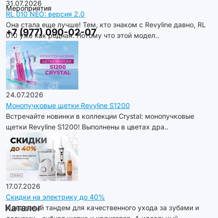
31.07.2026
Мероприятия
RL 010 NEO: версия 2.0
Она стала еще лучше! Тем, кто знаком с Revyline давно, RL
+7 (977) 090-02-07
010 уже как родная. Потому что этой модел..
24.07.2026
Монопучковые щетки Revyline S1200
Встречайте новинки в коллекции Crystal: монопучковые
щетки Revyline S1200! Выполнены в цветах дра..
17.07.2026
Скидки на электрику до 40%
Каталог
Идеальный тандем для качественного ухода за зубами и