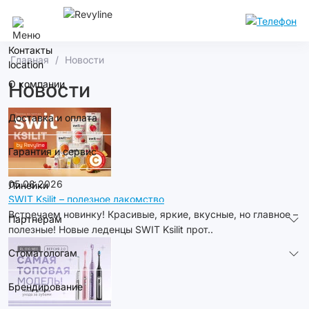
Челябинск
Контакты
Главная
Новости
О компании
Новости
Доставка и оплата
Гарантия и сервис
05.08.2026
Линейки
SWIT Ksilit – полезное лакомство
Встречаем новинку! Красивые, яркие, вкусные, но главное –
Партнерам
полезные! Новые леденцы SWIT Ksilit прот..
Стоматологам
Брендирование