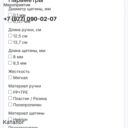
Мероприятия
Диаметр щетины, мм
0,1 мм
+7 (977) 090-02-07
0,127 мм
Длина ручки, см
12,5 см
13,7 см
Длина щетины, мм
8 мм
8,5 мм
Жесткость
Мягкая
Материал ручки
PP+TPE
Пластик / Резина
Полипропилен
Материал щетины
Нейлон
Каталог
Производитель