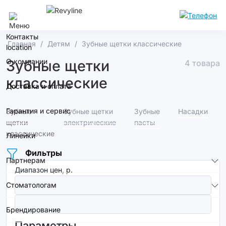
Челябинск
Контакты
Главная
Детям
Зубные щетки классические
О компании
Зубные щетки
4 товара
классические
Доставка и оплата
Гарантия и сервис
Зубные
Зубные щетки
Зубные
Насадки
щетки
электрические
пасты
классические
Линейки
Фильтры
Партнерам
Диапазон цен, р.
Стоматологам
Брендирование
Параметры