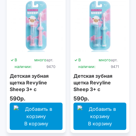
В
много
арт.
В
много
арт.
наличии:
9470
наличии:
9471
Детская зубная
Детская зубная
щетка Revyline
щетка Revyline
Sheep 3+ с
Sheep 3+ с
песочными часами,
песочными часами,
590р.
590р.
розовая
голубая
В корзину
В корзину