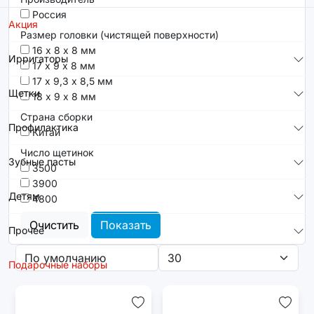
Россия
Акция
Размер головки (чистящей поверхности)
16 х 8 х 8 мм
Ирригаторы
17 х 9 х 8 мм
17 х 9,3 х 8,5 мм
Щетки
18 х 9 х 8 мм
Страна сборки
Профилактика
Китай
Число щетинок
Зубные пасты
3500
3900
Детям
4800
Очистить
Показать
Прочее
Подарочные наборы