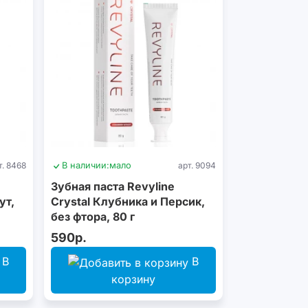
т. 8468
В наличии:
мало
арт. 9094
Зубная паста Revyline
ут,
Crystal Клубника и Персик,
без фтора, 80 г
590р.
В
В
корзину