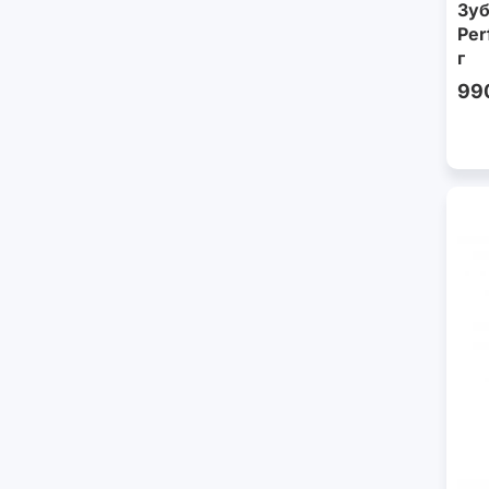
Зуб
Per
г
99