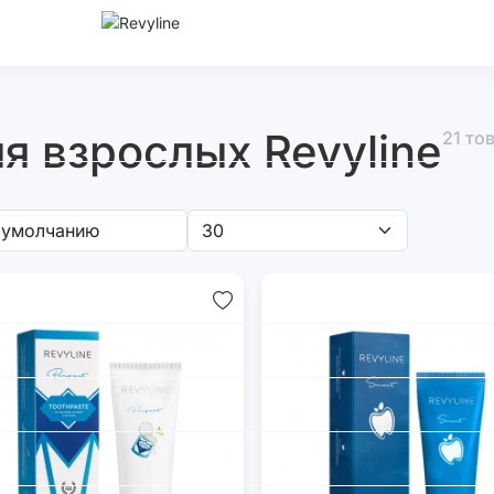
я взрослых Revyline
21 то