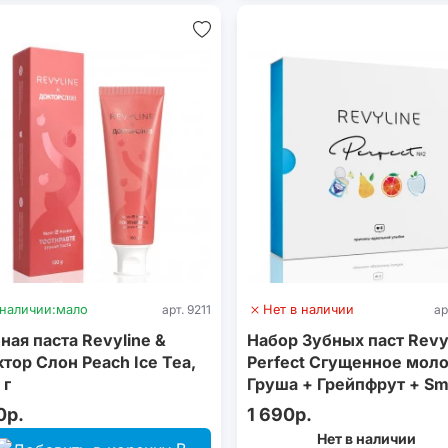
 наличии:
мало
арт. 9211
Нет в наличии
ар
ная паста Revyline &
Набор Зубных паст Revy
тор Слон Peach Ice Tea,
Perfect Сгущенное моло
 г
Груша + Грейпфрут + Sm
4х40 г
0р.
1 690р.
Нет в наличии