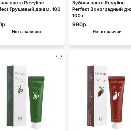
ная паста Revyline
Зубная паста Revyline
fect Грушевый джем, 100
Perfect Виноградный д
100 г
0р.
990р.
Нет в наличии
Нет в наличии