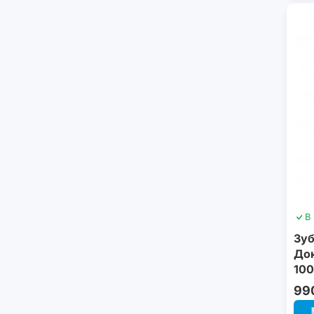
В
Зуб
Док
100
99