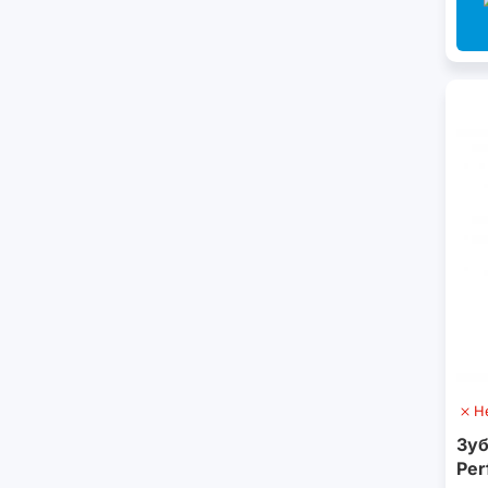
Н
Зуб
Per