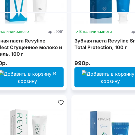
 наличии:
много
арт. 9051
В наличии:
много
ар
ная паста Revyline
Зубная паста Revyline S
fect Сгущенное молоко и
Total Protection, 100 г
иль, 100 г
0р.
990р.
В
корзину
корзину