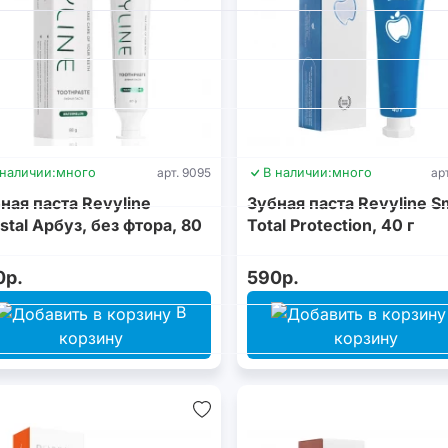
 наличии:
много
арт. 9095
В наличии:
много
ар
ная паста Revyline
Зубная паста Revyline S
stal Арбуз, без фтора, 80
Total Protection, 40 г
0р.
590р.
В
корзину
корзину