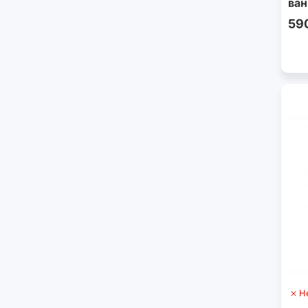
ван
59
Н