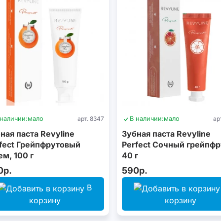
 наличии:
мало
арт. 8347
В наличии:
мало
ар
ная паста Revyline
Зубная паста Revyline
fect Грейпфрутовый
Perfect Сочный грейпфр
м, 100 г
40 г
0р.
590р.
В
корзину
корзину