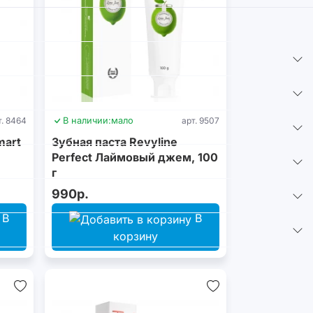
т. 8464
В наличии:
мало
арт. 9507
mart
Зубная паста Revyline
Perfect Лаймовый джем, 100
г
990р.
В
В
корзину