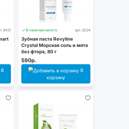
т. 8431
В наличии:
много
арт. 9224
mart
Зубная паста Revyline
Crystal Морская соль и мята
без фтора, 80 г
590р.
В
В
корзину