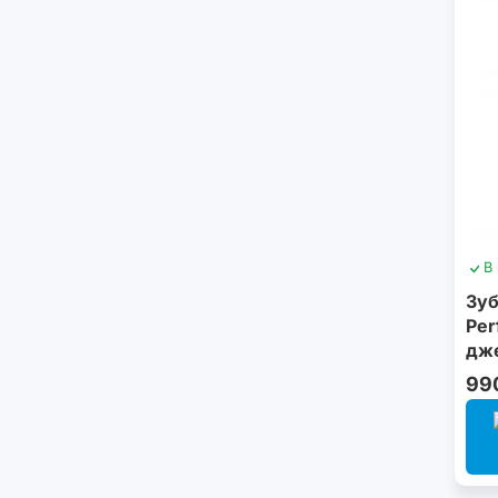
В
Зуб
Per
дже
99