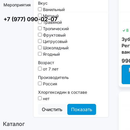
Вкус
Мероприятия
Ванильный
Мятный
+7 (977) 090-02-07
Травяной
Тропический
В
Фруктовый
Зуб
Цитрусовый
Per
Шоколадный
ван
Ягодный
99
Возраст
от 7 лет
Производитель
Россия
Хлоргексидин в составе
нет
Очистить
Показать
Каталог