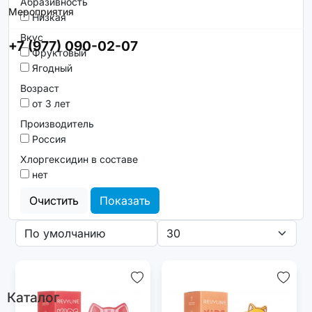
Абразивность
Мероприятия
Низкая
Вкус
+7 (977) 090-02-07
Фруктовый
Ягодный
Возраст
от 3 лет
Производитель
Россия
Хлоргексидин в составе
нет
Очистить
Показать
Каталог