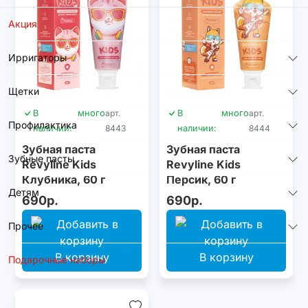
Акция
Ирригаторы
Щетки
В
много
арт.
В
много
арт.
Профилактика
наличии:
8443
наличии:
8444
Зубная паста
Зубная паста
Зубные пасты
Revyline Kids
Revyline Kids
Клубника, 60 г
Персик, 60 г
Детям
690р.
690р.
Прочее
В корзину
В корзину
Подарочные наборы