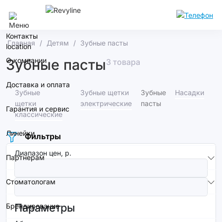
Челябинск
Контакты
Главная
Детям
Зубные пасты
О компании
Зубные пасты
3 товара
Доставка и оплата
Зубные
Зубные щетки
Зубные
Насадки
щетки
электрические
пасты
Гарантия и сервис
классические
Линейки
Фильтры
Диапазон цен, р.
Партнерам
Стоматологам
Параметры
Брендирование