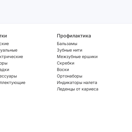
тки
Профилактика
ские
Бальзамы
уальные
Зубные нити
ктрические
Межзубные ершики
оры
Скребки
адки
Воски
ессуары
Ортонаборы
плектующие
Индикаторы налета
Леденцы от кариеса