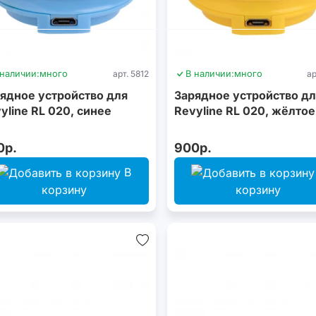
 наличии:
много
арт. 5812
В наличии:
много
ар
ядное устройство для
Зарядное устройство дл
yline RL 020, синее
Revyline RL 020, жёлтое
0р.
900р.
В
корзину
корзину