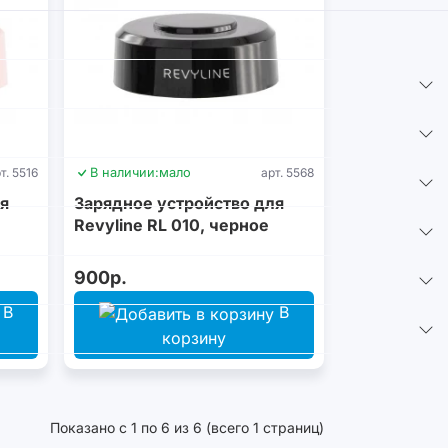
т. 5516
В наличии:
мало
арт. 5568
я
Зарядное устройство для
е
Revyline RL 010, черное
900р.
В
В
корзину
Показано с 1 по 6 из 6 (всего 1 страниц)