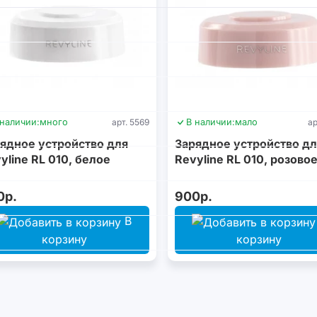
 наличии:
много
арт. 5569
В наличии:
мало
ар
ядное устройство для
Зарядное устройство дл
yline RL 010, белое
Revyline RL 010, розово
0р.
900р.
В
корзину
корзину