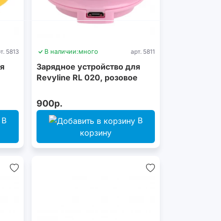
т. 5813
В наличии:
много
арт. 5811
я
Зарядное устройство для
Revyline RL 020, розовое
900р.
В
В
корзину