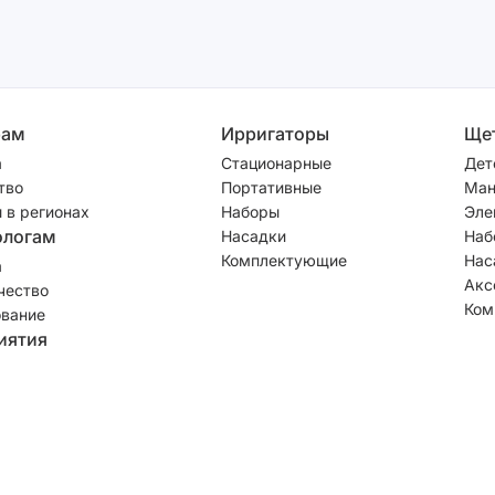
рам
Ирригаторы
Ще
а
Стационарные
Дет
тво
Портативные
Ман
 в регионах
Наборы
Эле
ологам
Насадки
Наб
Комплектующие
Нас
а
Акс
чество
Ком
вание
иятия