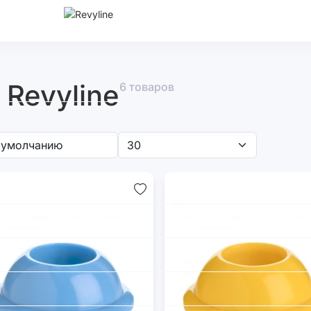
Revyline
6 товаров
трические
Наборы
Насадки
Аксесс