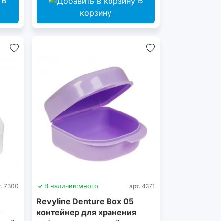
В
В
корзину
т. 7300
В наличии:
много
арт. 4371
Revyline Denture Box 05
я
контейнер для хранения