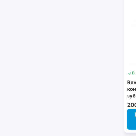
В
Rev
кон
зуб
гол
20