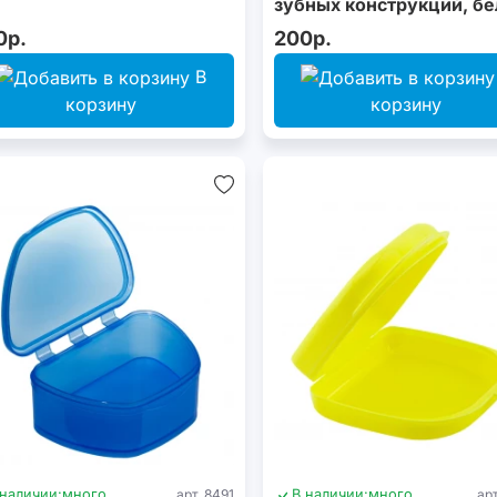
зубных конструкций, б
0р.
200р.
В
корзину
корзину
 наличии:
много
арт. 8491
В наличии:
много
ар