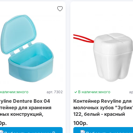
 наличии:
много
арт. 7302
В наличии:
много
ар
yline Denture Box 04
Контейнер Revyline для
тейнер для хранения
молочных зубов "Зубик
ных конструкций,
122, белый - красный
рюзовый
0р.
100р.