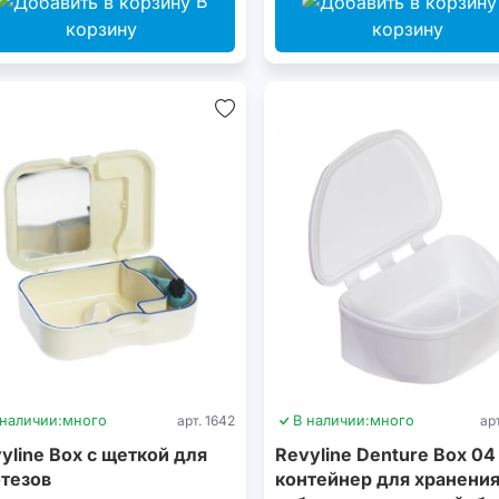
В
корзину
корзину
 наличии:
много
арт. 1642
В наличии:
много
ар
yline Box с щеткой для
Revyline Denture Box 04
тезов
контейнер для хранени