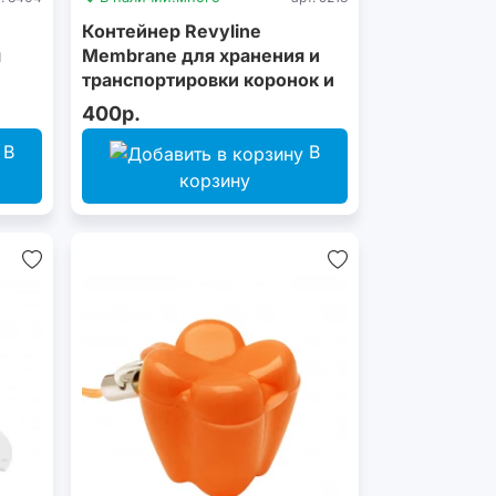
Контейнер Revyline
я
Membrane для хранения и
транспортировки коронок и
виниров
400р.
В
В
корзину