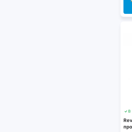
В
Rev
про