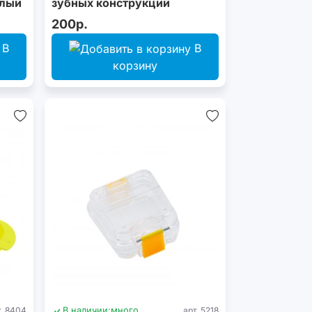
елый
зубных конструкций
200р.
В
В
корзину
т. 8404
В наличии:
много
арт. 5218