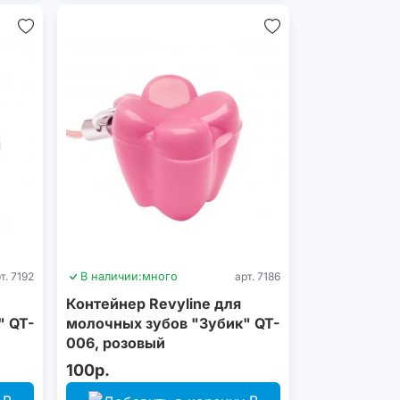
т. 7192
В наличии:
много
арт. 7186
Контейнер Revyline для
" QT-
молочных зубов "Зубик" QT-
006, розовый
100р.