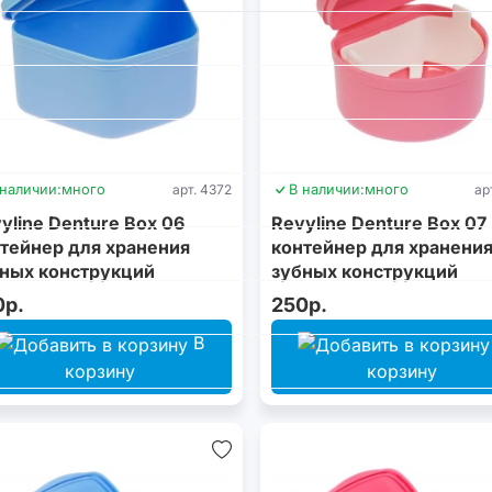
 наличии:
много
арт. 4372
В наличии:
много
ар
yline Denture Box 06
Revyline Denture Box 07
тейнер для хранения
контейнер для хранени
ных конструкций
зубных конструкций
0р.
250р.
В
корзину
корзину