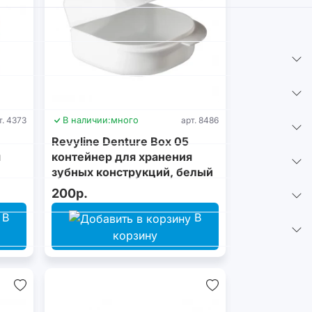
т. 4373
В наличии:
много
арт. 8486
Revyline Denture Box 05
я
контейнер для хранения
зубных конструкций, белый
200р.
В
В
корзину