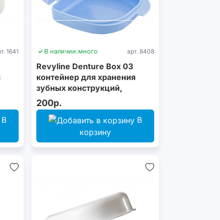
т. 1641
В наличии:
много
арт. 8408
Revyline Denture Box 03
я
контейнер для хранения
зубных конструкций,
голубой
200р.
В
В
корзину