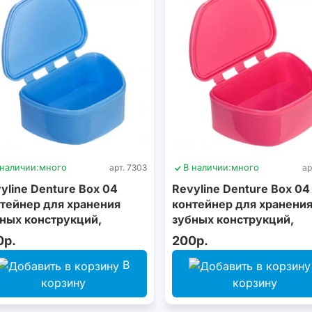
 наличии:
много
арт. 7303
В наличии:
много
ар
yline Denture Box 04
Revyline Denture Box 04
тейнер для хранения
контейнер для хранени
ных конструкций,
зубных конструкций,
убой
розовый
0р.
200р.
В
корзину
корзину