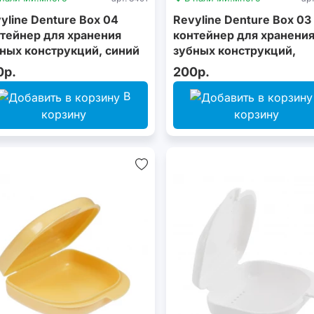
yline Denture Box 04
Revyline Denture Box 03
тейнер для хранения
контейнер для хранени
ных конструкций, синий
зубных конструкций,
желтый
0р.
200р.
В
корзину
корзину