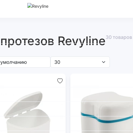
протезов Revyline
30 товаров
ые
Контейнеры
Подарочные
Подарочные
пакеты
карты