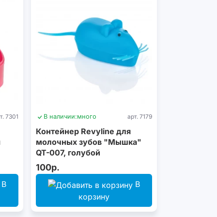
т. 7301
В наличии:
много
арт. 7179
Контейнер Revyline для
я
молочных зубов "Мышка"
QT-007, голубой
100р.
В
В
корзину