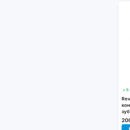
В
Rev
кон
зуб
би
20