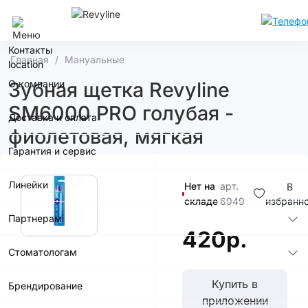
Челябинск
Контакты
Главная
Мануальные
О компании
Зубная щетка Revyline
SM6000 PRO голубая -
Доставка и оплата
фиолетовая, мягкая
Гарантия и сервис
Линейки
Нет на
арт.
В
складе
6949
избранн
Партнерам
420р.
Стоматологам
Купить в
Брендирование
приложении