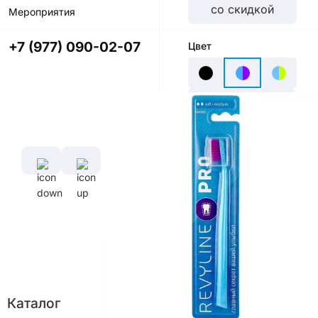
со скидкой
Мероприятия
+7 (977) 090-02-07
Цвет
Характеристики
Диаметр
Длина
щетины,
ручки,
мм
см
0,1 мм
15,5
см
Длина
Каталог
щетины,