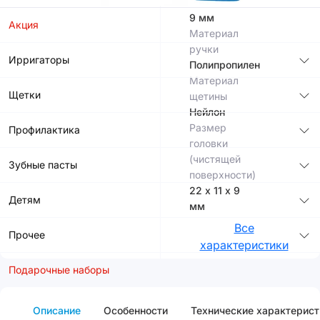
мм
9 мм
Акция
Материал
ручки
Ирригаторы
Полипропилен
Материал
Щетки
щетины
Нейлон
Размер
Профилактика
головки
(чистящей
Зубные пасты
поверхности)
22 х 11 х 9
Детям
мм
Все
Прочее
характеристики
Подарочные наборы
Описание
Особенности
Технические характерист