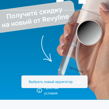
Выбрать новый ирригатор
Простые
условия