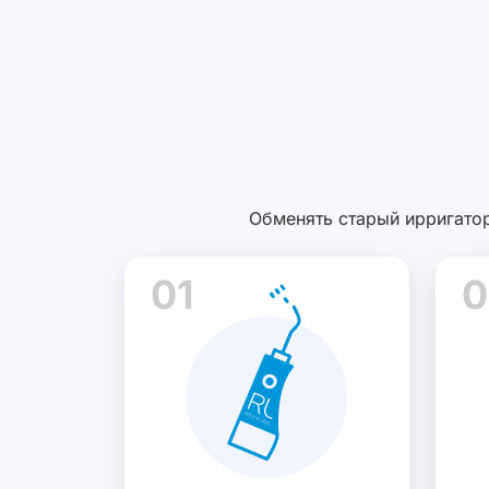
Обменять старый ирригатор
01
0