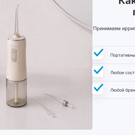
Ка
Принимаем ирриг
Портативны
Любое сост
Любой бре