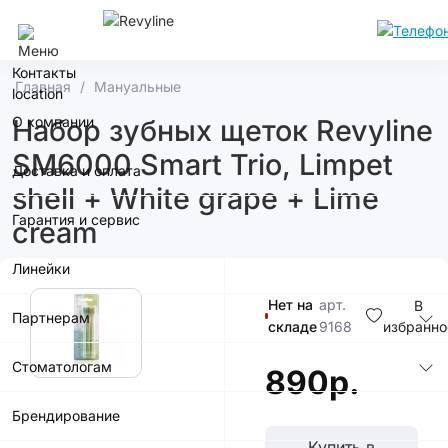
Челябинск
Контакты
Главная
Мануальные
О компании
Набор зубных щеток Revyline
SM6000 Smart Trio, Limpet
Доставка и оплата
shell + White grape + Lime
Гарантия и сервис
cream
Линейки
Нет на
арт.
В
Партнерам
складе
9168
избранно
Стоматологам
890р.
Брендирование
Купить в