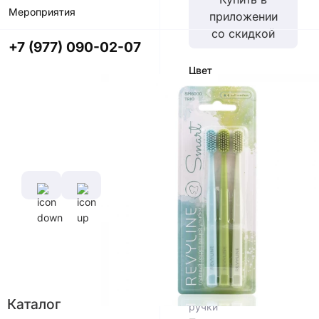
Мероприятия
приложении
со скидкой
+7 (977) 090-02-07
Цвет
Характеристики
Диаметр
Длина
щетины,
ручки,
мм
см
0,1 мм
16,5
см
Длина
щетины,
мм
11 мм
Материал
Каталог
ручки