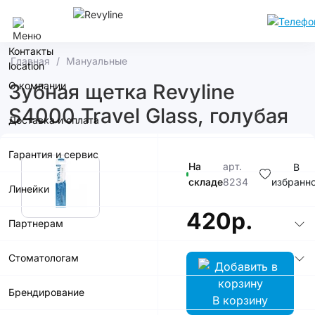
Челябинск
Контакты
Главная
Мануальные
О компании
Зубная щетка Revyline
S4000 Travel Glass, голубая
Доставка и оплата
Гарантия и сервис
На
арт.
В
складе
8234
избранн
Линейки
420р.
Партнерам
Стоматологам
Брендирование
В корзину