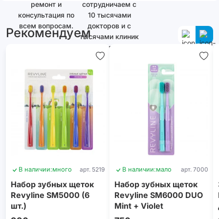
ремонт и
сотрудничаем с
консультация по
10 тысячами
всем вопросам.
докторов и с
Рекомендуем
тысячами клиник
как в России, так
и за ее
пределами.
В наличии:
много
арт. 5219
В наличии:
мало
арт. 7000
Набор зубных щеток
Набор зубных щеток
Revyline SM5000 (6
Revyline SM6000 DUO
шт.)
Mint + Violet