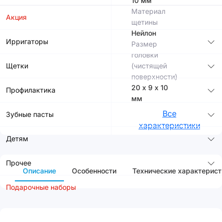
10 мм
Материал
Акция
щетины
Нейлон
Ирригаторы
Размер
головки
Щетки
(чистящей
поверхности)
20 х 9 х 10
Профилактика
мм
Все
Зубные пасты
характеристики
Детям
Прочее
Описание
Особенности
Технические характерист
Подарочные наборы