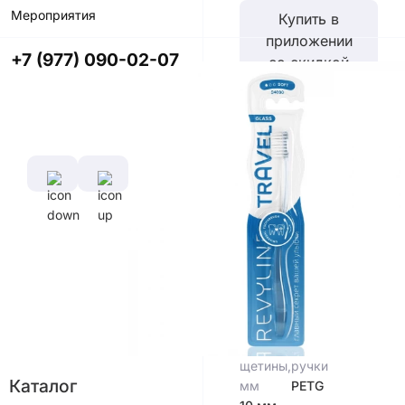
Мероприятия
Купить в
приложении
+7 (977) 090-02-07
со скидкой
Цвет
Характеристики
Диаметр
Длина
щетины,
ручки,
мм
см
0,1 мм
15,5
см
Длина
Материал
щетины,
ручки
Каталог
мм
PETG